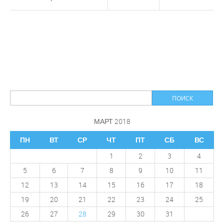
записи
Команда
по
футболу
ИЦиГ
СО
РАН
заняла
Первое
место
в
МАРТ 2018
Спартакиаде
предприятий,
ПН
ВТ
СР
ЧТ
ПТ
СБ
ВС
посвященной
1
2
3
4
60-
5
6
7
8
9
10
11
летию
Советского
12
13
14
15
16
17
18
района
19
20
21
22
23
24
25
26
27
28
29
30
31