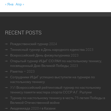
« Янв
Апр »
RECENT POSTS
Рождественский турнир 2024
Теннисный турнир в День народного единства 2023
Всероссийский День физкультурника 2023
Открытый турнир ИЦиГ СО РАН по настольному теннису,
посвященный Дню Великой Победы, 2023
Ракетка – 2023
Сотрудники ИЦиГ успешно выступили на турнире по
настольному теннису
XVI Всероссийский рейтинговый турнир по настольному
теннису памяти мастера спорта СССР А.Г. Рштуни
Турнир по настольному теннису в честь 75-летия Победы в
Великой Отечественной войне
Академиада 2020 г в Казани.