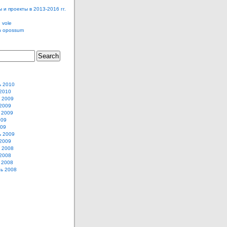
 и проекты в 2013-2016 гг.
 vole
n opossum
ь 2010
2010
 2009
2009
 2009
009
009
ь 2009
2009
 2008
2008
 2008
ь 2008