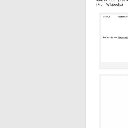
than in primary habit
(From Wikipedia)