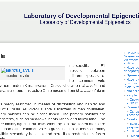
Laboratory of Developmental Epigenet
Laboratory of Developmental Epigenetics
Наимен
le
бюджетных
участвова
2016 гг.
Interspecific F1
Научное
crosses between
лаборатор
microtus_arvalis
different species of
Органи
Научно-
the common vole
деятельно
y non-random X inactivation. Crosses between
M.arvalis
and
подраздел
«arvalis» group has active X-cromosome from
M.arvalis
(Zakian
Моногра
People
Струк
2016 гг.
 hardly restricted in means of distribution and habitat and
Researc
s of Eurasia. As Microtus arvalis followed human civilisation,
Основ
ary habitats can be distinguished. The primary habitats are
исследо
e forests, such as meadows, heath lands, and fallow land. The
Results
re mainly agricultural fields whereby shallow sloped areas are
Важне
результ
al food of the common vole is grass, but it also feeds on many
Publicat
within secondary habitats) and here its reproduction is faster
Публи