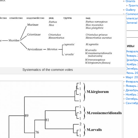
ats.
Grants
Гранты
Gallery
Common
America
General
Архивы
Феврал
Январь 
Декабрь
Ноябрь 
Октябрь
Systematics of the common voles
Июнь 2
Март 2
Феврал
Январь 
Декабрь
Ноябрь 
Октябрь
Сентябр