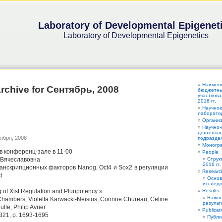
Laboratory of Developmental Epigenet
Laboratory of Developmental Epigenetics
Наимен
rchive for Сентябрь, 2008
бюджетных
участвова
2016 гг.
Научное
лаборатор
Органи
Научно-
деятельно
ября, 2008
подраздел
Моногра
 в конференц-зале в 11-00
People
 Вячеславовна
Струк
2016 гг.
ранскрипционных факторов Nanog, Oct4 и Sox2 в регуляции
Researc
t
Основ
исследо
 of Xist Regulation and Pluripotency »
Results
Важне
Chambers, Violetta Karwacki-Neisius, Corinne Chureau, Celine
результ
lle, Philip Avner
Publicat
 321, p. 1693-1695
Публи