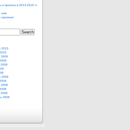
 и проекты в 2013-2016 гг.
 vole
n opossum
ь 2010
2010
 2009
2009
 2009
009
009
ь 2009
2009
 2008
2008
 2008
ь 2008