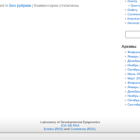
Grants
к
ed in
Без рубрики
|
Комментарии
отключены
Гранты
записи
Gallery
Семинар
Common
America
General
Архивы
Феврал
Январь 
Декабрь
Ноябрь 
Октябрь
Июнь 2
Март 2
Феврал
Январь 
Декабрь
Ноябрь 
Октябрь
Сентябр
Laboratory of Developmental Epigenetics
ICG SB RAS
Entries (RSS)
and
Comments (RSS)
.