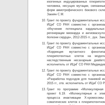
изогенных индуцированных плюрипоте
человека, несущих мутации, связанны
форм амиотрофического бокового склеро
Закиян С.М.
Грант по проекту фундаментальных ис
ИЦиГ СО РАН совместно с органи
«Изучение потенциала кардиальны
регенерации миокарда и ангиоваскул
болезни сердца», 2012-2015 гг., рук. Зак
Грант по проекту фундаментальных ис
ИЦиГ СО РАН совместно с органи
«Коррекция мутантного феноти
плюрипотентных клеток на модел
наследственным несахарным диабетом
исполнитель от ИЦиГ СО РАН Медведев
Грант по проекту фундаментальных ис
ИЦиГ СО РАН совместно с органи
«Разработка подходов для тканевой ин
2015 гг., отв. исполнитель от ИЦиГ СО 
Грант по программе «Молекулярная 
проект 6.19. «Молекулярные и эпиг
процесса инактивации Х-хромосомы
соматических клеток к плюрипотентном