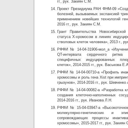
гг., рук. Закиян С.М.
Проект Президиума РАН ФНМ-09 «Созд
болезней, вызываемых экспансией трин
применением новейших технологий ген
2016 гг., рук. Закиян С.М.
Грант Правительства Новосибирской
статуса Х-хромосом в линиях индуци
стволовых клеток человека», 2013 г., ру
РФФИ № 14-04-31906-мол_а «Изучени
QT-интервала сердечного ритма
специфичных индуцированных плюр
клеток», 2014-2015 гг., рук. Васькова Е.А
РФФИ № 14-04-00710-а «Профиль инак
хромосомы и роль гена Xist при имприн
грызунов», 2014-2016 гг., рук. Шевченко 
РФФИ № 14-04-00082-а «Разработка к
создания клеточно-наполненных сосу
2014-2016 гг., рук. Иванова Л.Н.
РФФИ № 15-04-03947-а «Высокоточное
молекулярно-генетических и эпиг
сопровождающих процессы инактив
хромосомы», 2015-2017 гг., рук. Закиян 