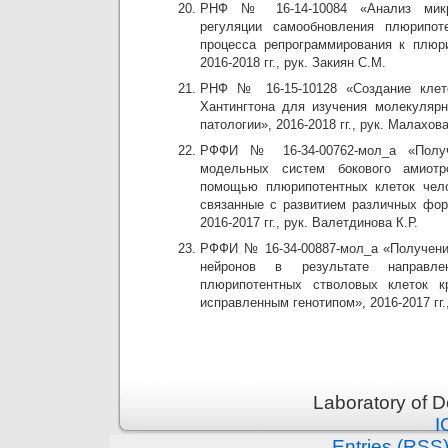
РНФ № 16-14-10084 «Анализ микр
регуляции самообновления плюрипот
процесса репрограммирования к плюр
2016-2018 гг., рук. Закиян С.М.
РНФ № 16-15-10128 «Создание клет
Хантингтона для изучения молекуляр
патологии», 2016-2018 гг., рук. Малахова
РФФИ № 16-34-00762-мол_а «Получ
модельных систем бокового амиотр
помощью плюрипотентных клеток чело
связанные с развитием различных фор
2016-2017 гг., рук. Валетдинова К.Р.
РФФИ № 16-34-00887-мол_а «Получени
нейронов в результате направле
плюрипотентных стволовых клеток кр
исправленным генотипом», 2016-2017 гг.
Laboratory of 
I
Entries (RSS