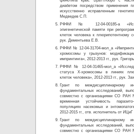
фенотипа крыс Браттлборо с насл
диабетом посредством применения п
искусственно исправленным генотипо
Медведев С.П.
РФФИ № 12-04-00185-а «Иссл
эпигенетической памяти при репрогра
клеток человека к плюрипотентному со
рук. Дементьева Е.В.
РФФИ № 12-04-31704-мол_а «Импринти
хромосомы у грызунов: модификаци
импринтинга», 2012-2013 гг., рук. Григор
РФФИ № 12-04-31465-мол_а «Исследо
статуса Х-хромосомы в линиях плю
клеток человека», 2012-2013 гг., рук. За
Грант по междисциплинарному инт
фундаментальных исследований, вы
совместно с организациями СО РАН 
временная устойчивость паразит
популяциях насекомых и энтомопатог
2012-2015 гг., отв. исполнитель от ИЦи
Грант по междисциплинарному инт
фундаментальных исследований, вы
совместно с организациями СО РАН 