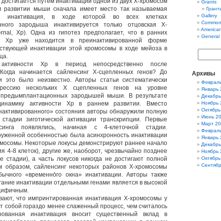
 достигается путем инактивации одной из двух Х-хромосом
Grants
м развитии мыши сначала имеет место так называемая
Гранты
Gallery
ая инактивация, в ходе которой во всех клетках
Common
нного зародыша инактивируется только отцовская Х-
America
rnal, Xp). Одна из гипотез предполагает, что в ранних
General
к Хр уже находится в преинактивированной форме
ствующей инактивации этой хромосомы в ходе мейоза в
ца.
 активности Хр в период непосредственно после
Когда начинается сайленсинг Х-сцепленных генов? До
Архивы
и это было неизвестно. Авторы статьи систематически
Феврал
прессию нескольких Х сцепленных генов на уровне
Январь 
 предымплантационных зародышей мыши. В результате
Декабрь
инамику активности Хр в раннем развитии. Вместо
Ноябрь 
Октябрь
нактивированного» состояния авторы обнаружили полную
Июнь 2
 стадии зиготической активации транскрипции. Первые
Март 2
синга появлялись, начиная с 4-клеточной стадии.
Феврал
уженной особенностью была асинхронность инактивации
Январь 
омосомы. Некоторые локусы демонстрируют раннее начало
Декабрь
я 4-8 клеток), другие же, наоборот, чрезвычайно позднее
Ноябрь 
е стадии), а часть локусов никогда не достигают полной
Октябрь
Сентябр
им образом, сайленсинг некоторых районов Х-хромосомы
бычного «временно́го окна» инактивации. Авторы также
егание инактивации отдельными генами является в высокой
цифичным.
вают, что импринтированная инактивация Х-хромосомы у
 собой гораздо менее слаженный процесс, чем считалось
рованная инактивация вносит существенный вклад в