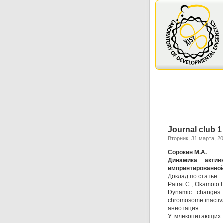
Journal club 
Вторник, 31 марта, 2
Сорокин М.А.
Динамика актив
импринтированной
Доклад по статье
Patrat C., Okamoto I
Dynamic changes i
chromosome inactiva
аннотация
У млекопитающих 