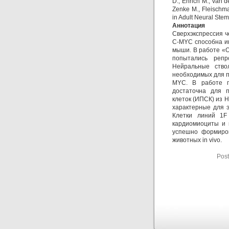
D., Ehrich M., van 
Zenke M., Fleischma
in Adult Neural Stem 
Аннотация
Сверхэкспрессия ч
C-MYC способна и
мыши. В работе «Oc
попытались репр
Нейральные ство
необходимых для п
MYC. В работе по
достаточна для 
клеток (ИПСК) из 
характерные для эм
Клетки линий 1F
кардиомиоциты и г
успешно формиров
животных in vivo.
Post