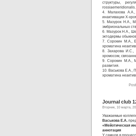
структуры, регу
rossiaemeridionalis.
4. Малахова А.А.
инактивации Х-хро
5. Мазурок Н.А., 
эмбриональных ств
6. Мазурок Н.А., Ш
эктодермы обыкнов
7. Сорокин М.А., 
хроматина неактив
8. Захарова И.С.
хромосом, связанн
9. Сорокин М.А., 
развития.
10. Васькова Е.А.,
хроматина неактив
Post
Journal club 
Вторник, 10 марта, 2
Уважаемые коллеги
Васькова Е.А.
пред
«Мейотическая ин
аннотация
У самцов в процес