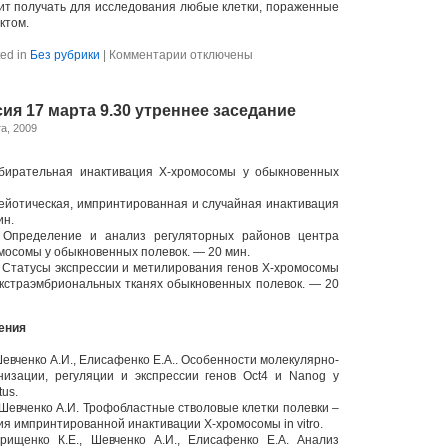
ит получать для исследования любые клетки, пораженные
ктом.
к
ed in
Без рубрики
|
Комментарии
отключены
записи
Journal
club
ия 17 марта 9.30 утреннее заседание
26
марта
а, 2009
в
14-
00
збирательная инактивация Х-хромосомы у обыкновенных
в
конференц-
Мейотическая, импринтированная и случайная инактивация
зале
ин.
 Определение и анализ регуляторных районов центра
мосомы у обыкновенных полевок. — 20 мин.
. Статусы экспрессии и метилирования генов Х-хромосомы
экстраэмбриональных тканях обыкновенных полевок. — 20
ения
Шевченко А.И., Елисафенко Е.А.. Особенности молекулярно-
низации, регуляции и экспрессии генов Oct4 и Nanog у
tus.
, Шевченко А.И. Трофобластные стволовые клетки полевки –
ия импринтированной инактивации Х-хромосомы in vitro.
Орищенко К.Е., Шевченко А.И., Елисафенко Е.А. Анализ