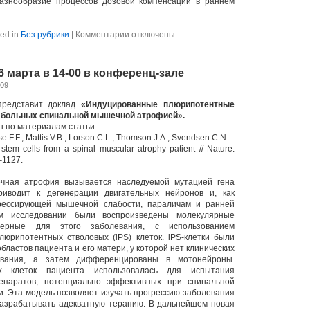
разнообразие процессов дозовой компенсации в раннем
к
ed in
Без рубрики
|
Комментарии
отключены
записи
Journal
club
26 марта в 14-00 в конференц-зале
1
апреля
009
в
12-
редставит доклад
«Индуцированные плюрипотентные
00
 больных спинальной мышечной атрофией».
в
н по материалам статьи:
конференц-
ose F.F., Mattis V.B., Lorson C.L., Thomson J.A., Svendsen C.N.
зале
 stem cells from a spinal muscular atrophy patient // Nature.
–1127.
чная атрофия вызывается наследуемой мутацией гена
иводит к дегенерации двигательных нейронов и, как
грессирующей мышечной слабости, параличам и ранней
м исследовании были воспроизведены молекулярные
терные для этого заболевания, с использованием
юрипотентных стволовых (iPS) клеток. iPS-клетки были
ластов пациента и его матери, у которой нет клинических
евания, а затем дифференцированы в мотонейроны.
х клеток пациента использовалась для испытания
епаратов, потенциально эффективных при спинальной
 Эта модель позволяет изучать прогрессию заболевания
разрабатывать адекватную терапию. В дальнейшем новая