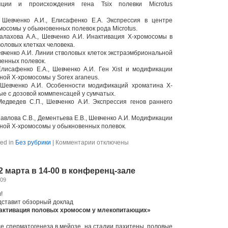
ляции и происхождения гена Tsix полевки Microtus
, Шевченко А.И., Елисафенко Е.А. Экспрессия в центре
мосомы у обыкновенных полевок рода Microtus.
Малахова A.A., Шевченко А.И. Инактивация Х-хромосомы в
оловых клетках человека.
евченко А.И. Линии стволовых клеток экстраэмбриональной
енных полевок.
Елисафенко Е.А., Шевченко А.И. Ген Xist и модификации
ной Х-хромосомы у Sorex araneus.
, Шевченко А.И. Особенности модификаций хроматина Х-
ые с дозовой коммпенсацей у сумчатых.
Медведев С.П., Шевченко А.И. Экспрессия генов раннего
 Павлова С.В., Дементьева Е.В., Шевченко А.И. Модификации
ной Х-хромосомы у обыкновенных полевок.
к
ed in
Без рубрики
|
Комментарии
отключены
записи
Отчетная
сессия
12 марта в 14-00 в конференц-зале
17
марта
009
9.30
утреннее
!
заседание
ставит обзорный доклад
активация половых хромосом у млекопитающих»
се сперматогенеза в мейозе, на стадии пахитены, половые