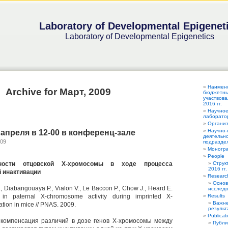
Laboratory of Developmental Epigenet
Laboratory of Developmental Epigenetics
Наимен
Archive for Март, 2009
бюджетных
участвова
2016 гг.
Научное
лаборатор
Органи
Научно-
1 апреля в 12-00 в конференц-зале
деятельно
009
подраздел
Моногра
People
ности отцовской Х-хромосомы в ходе процесса
Струк
2016 гг.
 инактивации
Researc
Основ
., Diabangouaya P., Vialon V., Le Baccon P., Chow J., Heard E.
исследо
n paternal X-chromosome activity during imprinted X-
Results
Важне
tion in mice // PNAS. 2009.
результ
Publicat
компенсация различий в дозе генов Х-хромосомы между
Публи