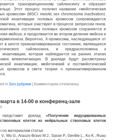
ргаются транскрипционному сайленсингу и образуют
ельце. Этот процесс получил название «мейотическая
х хромосом» (MSCI: meiotic sex chromosome inactivation).
еской инактивации половых хромосом сопровождается
матина, которые участвуют в процессе репрессии генов.
неактивное состояние половых хромосом сохраняется и
ения мейоза, и продолжается во втором делении мейоза и
ермиогенеза. Вероятно, Х-хромосома, наследующаяся от
яет в зиготе преинактивированное состояние, являющееся
отического сайленсинга, и предрасположена к
 инактивации, которая наблюдается на ранних этапах
самок млекопитающих. В докладе будут рассмотрены
еской инактивации, мейотичекий и постмейотический
вых хромосом в свете теории о преинактивированном
оте.
к
ed in
Без рубрики
|
Комментарии
отключены
записи
Journal
club
5 марта в 14-00 в конференц-зале
12
марта
09
в
14-
.
представит доклад
«Получение индуцированных
00
стволовых клеток из нейральных стволовых клеток
в
конференц-
н по материалам статьи:
зале
 V., Wu G., Arauzo-Bravo M.J., Sasse P., Gentile L., Ko K., Ruau