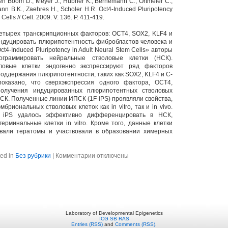
den Boom D., Meyer J., Hubner K., Bernemann C., Ortmeier C.,
nn B.K., Zaehres H., Scholer H.R. Oct4-Induced Pluripotency
Cells // Cell. 2009. V. 136. P. 411-419.
етырех транскрипционных факторов: OCT4, SOX2, KLF4 и
ндуцировать плюрипотентность фибробластов человека и
t4-Induced Pluripotency in Adult Neural Stem Cells» авторы
ограммировать нейральные стволовые клетки (НСК).
ловые клетки эндогенно экспрессируют ряд факторов
оддержания плюрипотентности, таких как SOX2, KLF4 и C-
казано, что сверхэкспрессия одного фактора, OCT4,
получения индуцированных плюрипотентных стволовых
НСК. Полученные линии ИПСК (1F iPS) проявляли свойства,
бриональных стволовых клеток как in vitro, так и in vivo.
 iPS удалось эффективно дифференцировать в НСК,
ерминальные клетки in vitro. Кроме того, данные клетки
али тератомы и участвовали в образовании химерных
к
ed in
Без рубрики
|
Комментарии
отключены
записи
Journal
club
5
марта
в
14-
00
Laboratory of Developmental Epigenetics
в
ICG SB RAS
Entries (RSS)
and
Comments (RSS)
.
конференц-