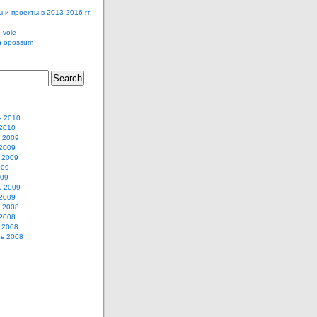
 и проекты в 2013-2016 гг.
 vole
n opossum
ь 2010
2010
 2009
2009
 2009
009
009
ь 2009
2009
 2008
2008
 2008
ь 2008