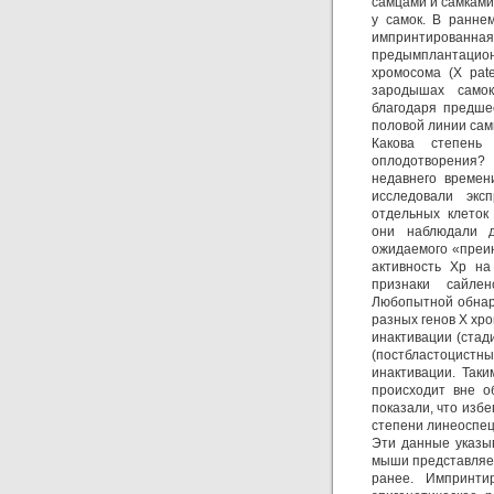
самцами и самками
у самок. В ранне
импринтированн
предымплантацио
хромосома (X pate
зародышах само
благодаря предше
половой линии сам
Какова степень
оплодотворения? 
недавнего времен
исследовали экс
отдельных клеток
они наблюдали д
ожидаемого «преи
активность Хр на
признаки сайлен
Любопытной обнар
разных генов Х хр
инактивации (стади
(постбластоцистны
инактивации. Так
происходит вне о
показали, что изб
степени линеоспе
Эти данные указы
мыши представляет
ранее. Импринти