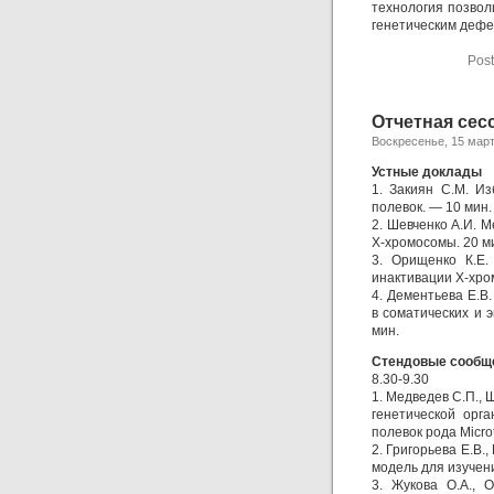
технология позвол
генетическим дефе
Post
Отчетная сесс
Воскресенье, 15 март
Устные доклады
1. Закиян С.М. И
полевок. — 10 мин.
2. Шевченко А.И. 
Х-хромосомы. 20 м
3. Орищенко К.Е.
инактивации Х-хро
4. Дементьева Е.В
в соматических и 
мин.
Стендовые сообщ
8.30-9.30
1. Медведев С.П., 
генетической орга
полевок рода Micro
2. Григорьева Е.В.
модель для изучен
3. Жукова О.А., 