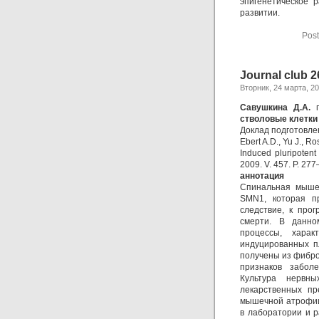
эпигенетическое 
развитии.
Post
Journal club 
Вторник, 24 марта, 2
Савушкина Д.А.
п
стволовые клетки
Доклад подготовле
Ebert A.D., Yu J., R
Induced pluripotent
2009. V. 457. P. 277
аннотация
Спинальная мыше
SMN1, которая пр
следствие, к про
смерти. В данно
процессы, харак
индуцированных пл
получены из фиброб
признаков забол
Культура нервны
лекарственных пр
мышечной атрофии.
в лаборатории и 