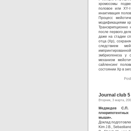
хромосомы подве
половое или XY-т
инактивация половы
Процесс мейотич
модификациями хро
Транскрипционно 
после первого дел
даже на стадии сп
отца (Хр), сохран
следствием мей
импринтированной
эмбриогенеза у 
механизм мейотич
сайленсинг поло
состоянии Хр в зиг
Post
Journal club 
Вторник, 3 марта, 20
Медведев С.П
плюрипотентных 
мыши».
Доклад подготовле
Kim J.B., Sebastiano