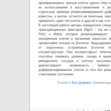
преобразовывать зрелые клетки одного типа в
их использования в восстановлении и рег
отдельные примеры репрограммирования диф
известны, в целом, остается не понятным, ка
превратить один тип клеток в другой и как это
В настоящей работе авторы определили специ
транскрипционных факторов (Ngn3 – так же и
Pdx1 и Mafa), которые репрограммируют з
экзокринные клетки в организме взрослых м
чрезвычайно похожи на β-клетки. Индуцирова
от эндогенных островковых β-клеток 
ультраструктуре. Они экспрессируют типичн
способны понижать уровень сахара в кров
ремоделингу сосудов и синтезу инсулина
демонстрирует возможность прямого
дифференцированных клеток in vivo без рев
стволовому состоянию.
Posted in
Без рубрики
|
Комментар