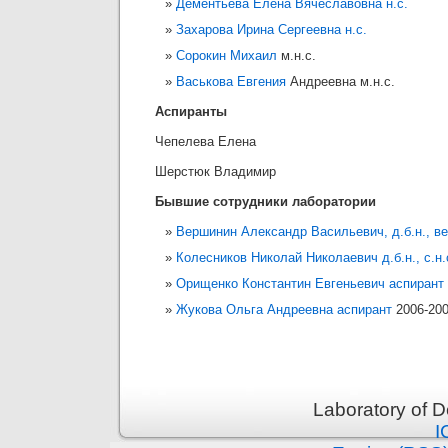
Дементьева Елена Вячеславовна н.с.
Захарова Ирина Сергеевна
н.с.
Сорокин
Михаил
м.н.с.
Васькова Евгения
Андреевна м.н.с.
Аспиранты
Чепелева Елена
Шерстюк Владимир
Бывшие сотрудники лаборатории
Вершинин Александр Васильевич, д.б.н., ве
Колесников Николай Николаевич д.б.н., с.н
Орищенко Константин Евгеньевич аспирант
Жукова Ольга Андреевна аспирант
2006-20
Laboratory of 
I