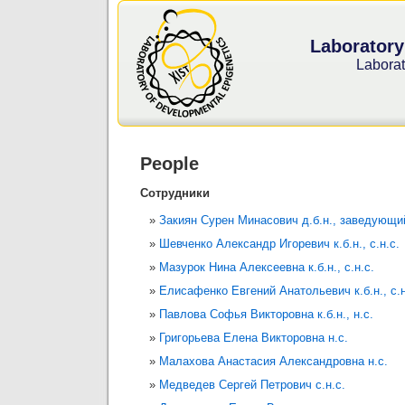
Laboratory
Laborat
People
Сотрудники
Закиян Сурен Минасович д.б.н., заведующи
Шевченко Александр Игоревич к.б.н., с.н.с.
Мазурок Нина Алексеевна к.б.н., с.н.с.
Елисафенко Евгений Анатольевич к.б.н., с.н
Павлова Софья Викторовна к.б.н., н.с.
Григорьева Елена Викторовна н.с.
Малахова Анастасия Александровна н.с.
Медведев Сергей Петрович с.н.с.