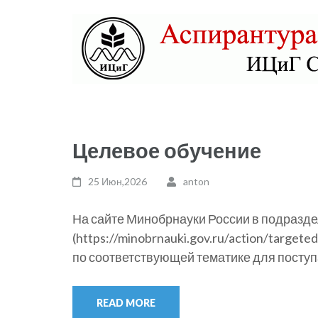
Skip
to
content
(Press
Enter)
Аспирантура ИЦиГ СО
Целевое обучение
25 Июн,2026
anton
На сайте Минобрнауки России в подразд
(https://minobrnauki.gov.ru/action/targe
по соответствующей тематике для поступ
READ MORE