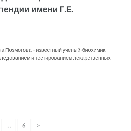
ендии имени Г.Е.
на Позмогова – известный ученый-биохимик.
сследованием и тестированием лекарственных
ge
Page
…
6
>