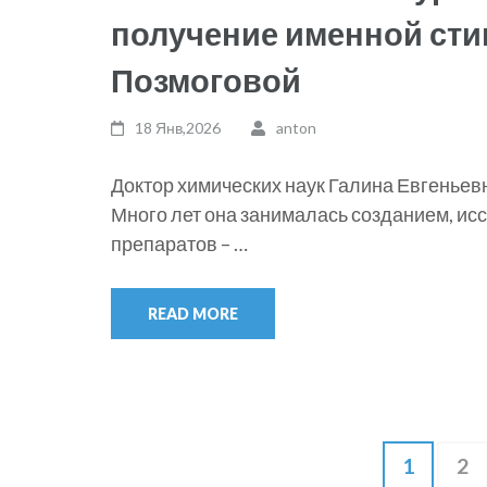
получение именной стип
Позмоговой
18 Янв,2026
anton
Доктор химических наук Галина Евгеньев
Много лет она занималась созданием, и
препаратов – …
READ MORE
Навигация
Page
Pa
1
2