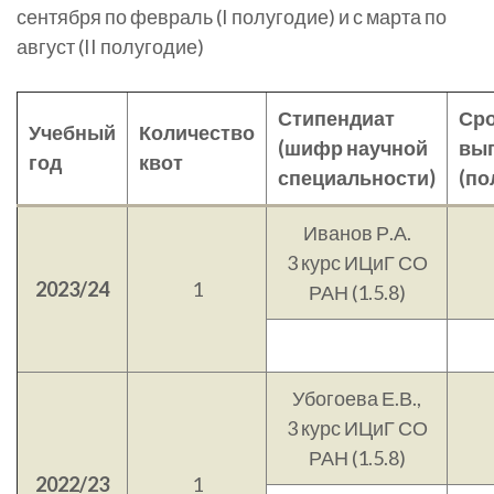
сентября по февраль (I полугодие) и с марта по
август (II полугодие)
Стипендиат
Ср
Учебный
Количество
(шифр научной
вы
год
квот
специальности)
(по
Иванов Р.А.
3 курс ИЦиГ СО
2023/24
1
РАН (1.5.8)
Убогоева Е.В.,
3 курс ИЦиГ СО
РАН (1.5.8)
2022/23
1