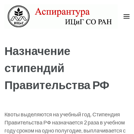
Skip
to
content
(Press
Аспирантура ИЦиГ СО РАН
Enter)
Назначение
стипендий
Правительства РФ
Квоты выделяются на учебный год. Стипендия
Правительства РФ назначается 2 раза в учебном
году сроком на одно полугодие, выплачивается с