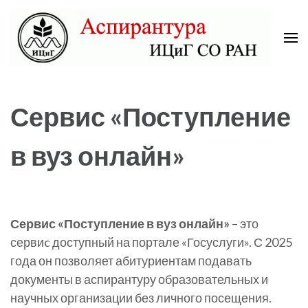
Skip
to
content
(Press
Аспирантура ИЦиГ СО РАН
Enter)
Сервис «Поступление
в вуз онлайн»
Сервис «Поступление в вуз онлайн»
– это
сервиc доступный на портале «Госуслуги». С 2025
года он позволяет абитуриентам подавать
документы в аспирантуру образовательных и
научных организации без личного посещения.