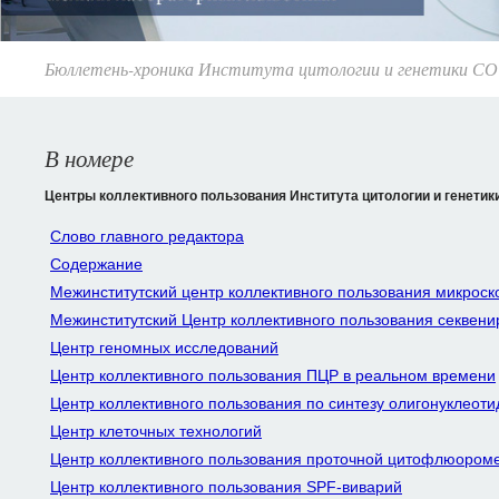
Бюллетень-хроника Института цитологии и генетики С
Август 2011
В номере
Центры коллективного пользования Института цитологии и генетик
Слово главного редактора
Содержание
Межинститутский центр коллективного пользования микроск
Межинститутский Центр коллективного пользования секвен
Центр геномных исследований
Центр коллективного пользования ПЦР в реальном времени
Центр коллективного пользования по синтезу олигонуклеоти
Центр клеточных технологий
Центр коллективного пользования проточной цитофлюором
Центр коллективного пользования SPF-виварий