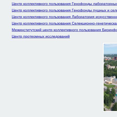
Центр коллективного пользования Генофонды лабораторны
Центр коллективного пользования Генофонды пушных и сел
Центр коллективного пользования Лаборатория искусствен
Центр коллективного пользования Селекционно-генетическ
Межинститутский центр коллективного пользования Биоинф
Центр протеомных исследований