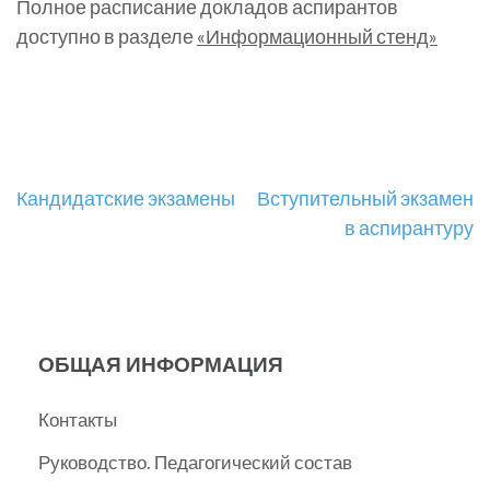
Полное расписание докладов аспирантов
доступно в разделе
«Информационный стенд»
Навигация
Кандидатские экзамены
Вступительный экзамен
в аспирантуру
по
записям
ОБЩАЯ ИНФОРМАЦИЯ
Контакты
Руководство. Педагогический состав