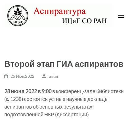
Skip
to
content
(Press
Аспирантура ИЦиГ СО РАН
Enter)
Второй этап ГИА аспирантов
25 Июн,2022
anton
28 июня 2022 в 9:00
в конференц-зале библиотеки
(к. 1238) состоятся устные научные доклады
аспирантов об основных результатах
подготовленной НКР (диссертации)