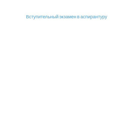
Навигация
Вступительный экзамен в аспирантуру
по
записям