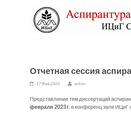
Skip
to
content
(Press
Enter)
Аспирантура ИЦиГ СО
Отчетная сессия аспира
17 Фев,2023
anton
Представление тем диссертаций аспиран
февраля 2023 г
. в конференц зале ИЦиГ c