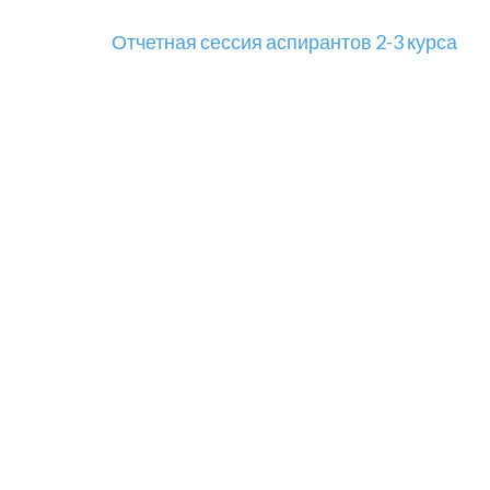
Навигация
Отчетная сессия аспирантов 2-3 курса
по
записям