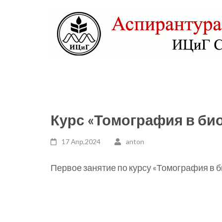
Skip
to
content
(Press
Enter)
Аспирантура ИЦиГ СО
Курс «Томография в би
17 Апр,2024
anton
Первое занятие по курсу «Томография в 