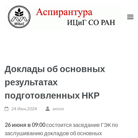
Skip
to
content
(Press
Аспирантура ИЦиГ СО РАН
Enter)
Доклады об основных
результатах
подготовленных НКР
24 Июн,2024
anton
26 июня в 09:00
состоится заседание ГЭК по
заслушиванию докладов об основных