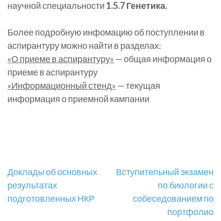
научной специальности
1.5.7 Генетика.
Более подробную инфомацию об поступлении в
аспирантуру можно найти в разделах:
«О приеме в аспирантуру»
— общая информация о
приеме в аспирантуру
«Информационный стенд»
— текущая
информация о приемной кампании
Навигация
Доклады об основных
Вступительный экзамен
результатах
по биологии с
по
подготовленных НКР
собеседованием по
записям
портфолио