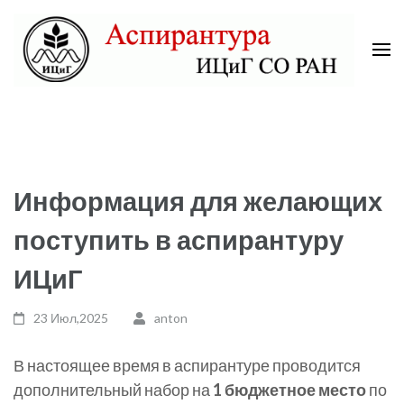
Skip
to
content
(Press
Аспирантура ИЦиГ СО РАН
Enter)
Информация для желающих
поступить в аспирантуру
ИЦиГ
23 Июл,2025
anton
В настоящее время в аспирантуре проводится
дополнительный набор на
1 бюджетное место
по