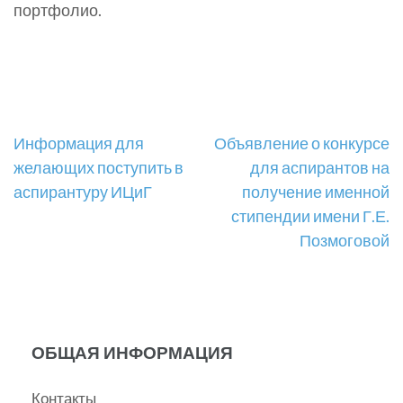
портфолио.
Навигация
Информация для
Объявление о конкурсе
желающих поступить в
для аспирантов на
по
аспирантуру ИЦиГ
получение именной
записям
стипендии имени Г.Е.
Позмоговой
ОБЩАЯ ИНФОРМАЦИЯ
Контакты