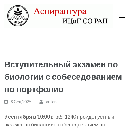
Skip
to
content
(Press
Аспирантура ИЦиГ СО РАН
Enter)
Вступительный экзамен по
биологии с собеседованием
по портфолио
8 Сен,2025
anton
9 сентября в 10:00
в каб. 1240 пройдет устный
экзамен по биологии с собеседованием по