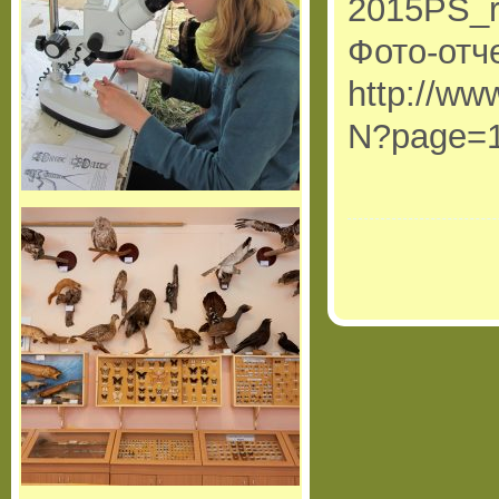
2015PS_r
Фото-отче
http://ww
N?page=