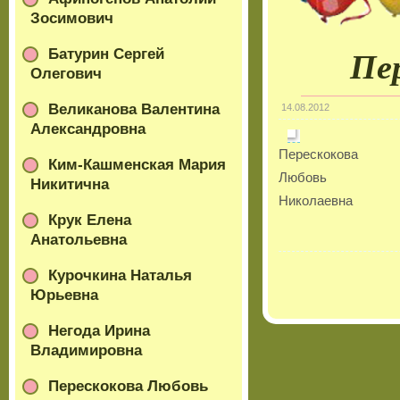
Зосимович
Батурин Сергей
Пе
Олегович
Великанова Валентина
14.08.2012
Александровна
Перескокова
Ким-Кашменская Мария
Любовь
Никитична
Николаевна
Крук Елена
Анатольевна
Курочкина Наталья
Юрьевна
Негода Ирина
Владимировна
Перескокова Любовь