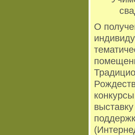
сва
О получе
индивиду
тематиче
помещен
Традицио
Рождеств
конкурсы
выставку
поддержк
(Интерне