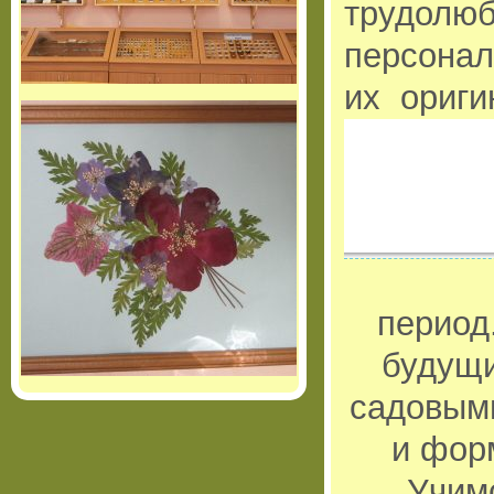
трудолюб
персонал
их ориги
период
будущи
садовыми
и фор
Учимс