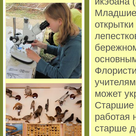
икэбана 
Младшие 
открытки
лепестков
бережном
основным
Флористи
учителям
может ук
Старшие 
работая 
старше д