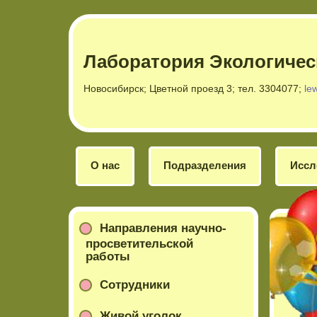
Лаборатория Экологичес
Новосибирск; Цветной проезд 3; тел. 3304077;
le
О нас
Подразделения
Иссл
Направления научно-
просветительской
работы
Сотрудники
Живой уголок