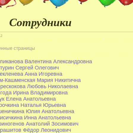
Сотрудники
12
нные страницы
ликанова Валентина Александровна
турин Сергей Олегович
екленева Анна Игоревна
м-Кашменская Мария Никитична
рескокова Любовь Николаевна
года Ирина Владимировна
ук Елена Анатольевна
рочкина Наталья Юрьевна
еничкина Юлия Анатольевна
исичкина Инна Анатольевна
иногенов Анатолий Зосимович
рашитов Фёдор Леонидович