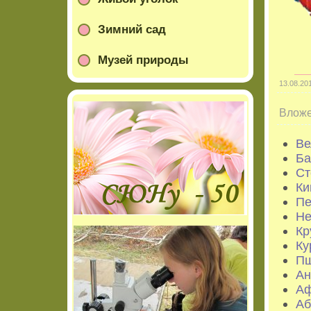
Зимний сад
Музей природы
13.08.20
Вложе
Ве
Ба
Ст
Ки
Пе
Не
Кр
Ку
Пш
Ан
Аф
Аб