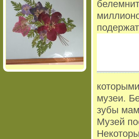
белемнит
миллионо
подержат
которыми
музеи. Б
зубы мам
Музей по
Некоторы