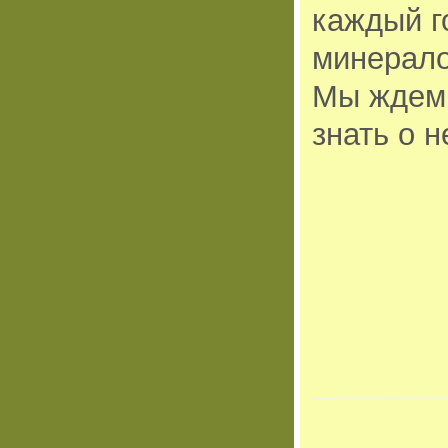
каждый г
минерало
Мы ждем 
знать о 