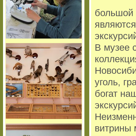
большой 
являются
экскурси
В музее 
коллекци
Новосиби
уголь, гр
богат на
экскурси
Неизменн
витрины 