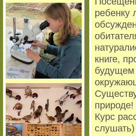
Посещени
ребенку 
обсужден
обитател
натурали
книге, п
будущем 
окружаю
Существу
природе!
Курс рас
слушать) 