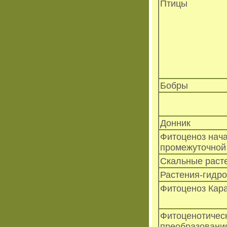
Птицы
Бобры
Донник
Фитоценоз нач
промежуточной
Скальные раст
Растения-гидр
Фитоценоз Кара
Фитоценотичес
преобразовани