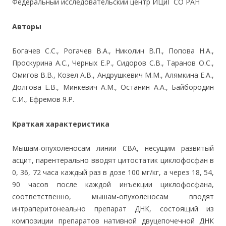
Федеральный исследовательский центр ИЦиГ СО РАН
Авторы
Богачев С.С., Рогачев В.А., Николин В.П., Попова Н.А.,
Проскурина А.С., Черных Е.Р., Сидоров С.В., Таранов О.С.,
Омигов В.В., Козел А.В., Андрушкевич М.М., Алямкина Е.А.,
Долгова Е.В., Минкевич А.М., Останин А.А., Байбородин
С.И., Ефремов Я.Р.
Краткая характеристика
Мышам-опухоленосам линии CBA, несущим развитый
асцит, парентерально вводят цитостатик циклофосфан в
0, 36, 72 часа каждый раз в дозе 100 мг/кг, а через 18, 54,
90 часов после каждой инъекции циклофосфана,
соответственно, мышам-опухоленосам вводят
интраперитонеально препарат ДНК, состоящий из
композиции препаратов нативной двуцепочечной ДНК