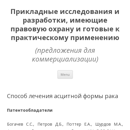
Прикладные исследования и
разработки, имеющие
правовую охрану и готовые к
практическому применению
(предложения для
коммерциализации)
Skip
Menu
to
content
Способ лечения асцитной формы рака
Патентообладатели
Богачев С.С., Петров Д.Б., Поттер Е.А., Шурдов М.А.,