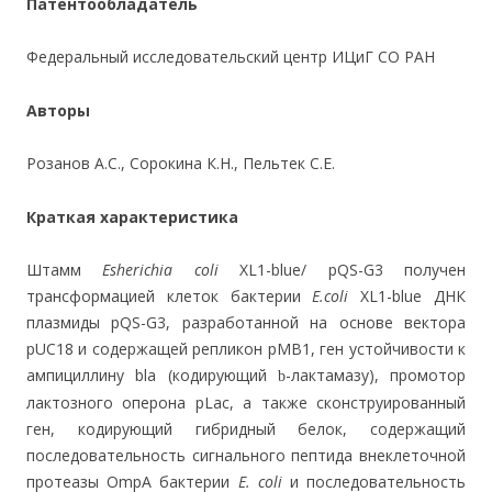
Патентообладатель
Федеральный исследовательский центр ИЦиГ СО РАН
Авторы
Розанов А.С., Сорокина К.Н., Пельтек С.Е.
Краткая характеристика
Штамм
Esherichia coli
XL1-blue/ pQS-G3 получен
трансформацией клеток бактерии
Е.coli
XL1-blue ДНК
плазмиды pQS-G3, разработанной на основе вектора
рUC18 и содержащей репликон pMB1, ген устойчивости к
ампициллину bla (кодирующий
-лактамазу), промотор
b
лактозного оперона pLac, а также сконструированный
ген, кодирующий гибридный белок, содержащий
последовательность сигнального пептида внеклеточной
протеазы OmpA бактерии
E. coli
и последовательность