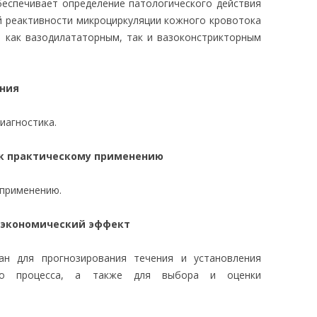
беспечивает определение патологического действия
й реактивности микроциркуляции кожного кровотока
т как вазодилататорным, так и вазоконстрикторным
ания
иагностика.
 к практическому применению
 применению.
 экономический эффект
н для прогнозирования течения и установления
ого процесса, а также для выбора и оценки