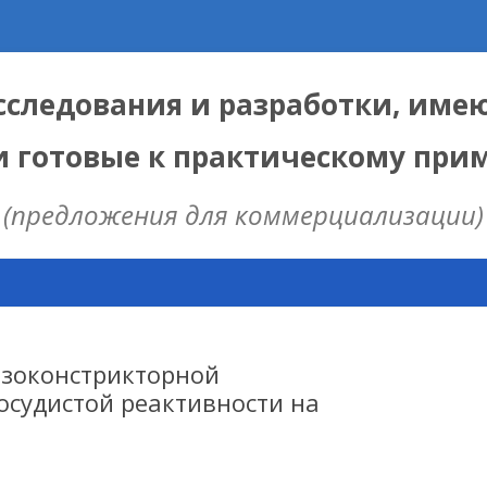
следования и разработки, име
и готовые к практическому пр
(предложения для коммерциализации)
Skip
to
content
ЫЕ
 ИЦИГ СО РАН
азоконстрикторной
осудистой реактивности на
НАЯ МОДЕЛЬ
ИЦ