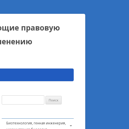
ющие правовую
именению
Найти:
Биотехнология, генная инженерия,