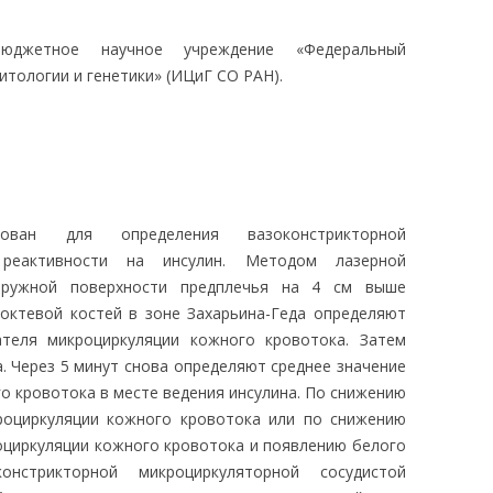
ЛЕДОВАНИЯ
бюджетное научное учреждение «Федеральный
итологии и генетики» (ИЦиГ СО РАН).
ован для определения вазоконстрикторной
 реактивности на инсулин. Методом лазерной
аружной поверхности предплечья на 4 см выше
октевой костей в зоне Захарьина-Геда определяют
ателя микроциркуляции кожного кровотока. Затем
а. Через 5 минут снова определяют среднее значение
о кровотока в месте ведения инсулина. По снижению
кроциркуляции кожного кровотока или по снижению
оциркуляции кожного кровотока и появлению белого
нстрикторной микроциркуляторной сосудистой