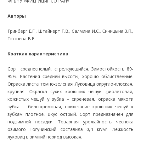
ФГБНУ «ФИЦ ИЦиГ СО РАН»
Авторы
Гринберг Е.Г., Штайнерт Т.В., Салмина И.С., Синицына З.П.,
Тютнева В.Е.
Краткая характеристика
Сорт среднеспелый, стрелкующийся. Зимостойкость 89-
95%. Растения средней высоты, хорошо облиственные.
Окраска листа темно-зеленая. Луковица округло-плоская,
крупная. Окраска сухих кроющих чешуй фиолетовая,
кожистых чешуй у зубка – сиреневая, окраска мякоти
зубка – бело-кремовая, прилегание кроющих чешуй к
зубкам плотное. Вкус острый. Сорт предназначен для
подзимней посадки. Товарная урожайность чеснока
2
озимого Тогучинский составила 0,4 кг/м
. Лежкость
луковиц в зимний период высокая.