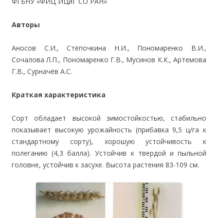
ФГБНУ «ФИЦ ИЦиГ СО РАН»
Авторы
Аносов С.И., Стёпочкина Н.И., Пономаренко В.И.,
Сочалова Л.П., Пономаренко Г.В., Мусинов К.К., Артемова
Г.В., Сурначёв А.С.
Краткая характеристика
Сорт обладает высокой зимостойкостью, стабильно
показывает высокую урожайность (прибавка 9,5 ц/га к
стандартному сорту), хорошую устойчивость к
полеганию (4,3 балла). Устойчив к твердой и пыльной
головне, устойчив к засухе. Высота растения 83-109 см.