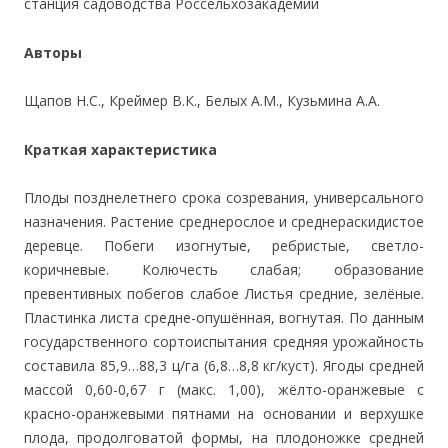
станция садоводства Россельхозакадемии
Авторы
Щапов Н.С., Креймер В.К., Белых А.М., Кузьмина А.А.
Краткая характеристика
Плоды позднелетнего срока созревания, универсального
назначения. Растение среднерослое и среднераскидистое
деревце. Побеги изогнутые, ребристые, светло-
коричневые. Колючесть слабая; образование
превентивных побегов слабое Листья средние, зелёные.
Пластинка листа средне-опушённая, вогнутая. По данным
государственного сортоиспытания средняя урожайность
составила 85,9…88,3 ц/га (6,8…8,8 кг/куст). Ягоды средней
массой 0,60-0,67 г (макс. 1,00), жёлто-оранжевые с
красно-оранжевыми пятнами на основании и верхушке
плода, продолговатой формы, на плодоножке средней