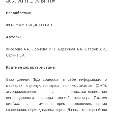
aestivum L. (МВПП)»
Разработчик
ФГБНУ ФИЦ ИЦиГ СО РАН
Авторы
Киселёва А.А., Леонова И.Н., Бережная А.А., Стасюк А.И.,
Салина Е.А.
Краткая характеристика
База данных (БД) содержит в себе информацию о
маркерах однонуклеотидных полиморфизмов (ОНП),
ассоциированных с продолжительностью
вегетационного периода мягкой пшеницы
Triticum
aestivum
L., а именно, время колошения, время
созревания, период налива зерна. Данные маркеры были