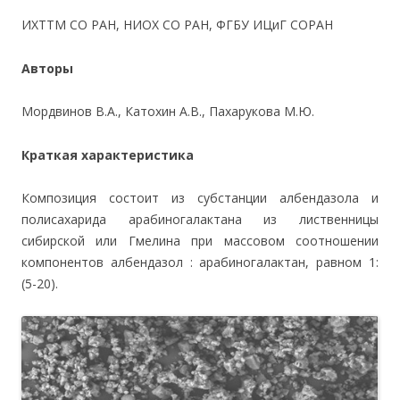
ИХТТМ СО РАН, НИОХ СО РАН, ФГБУ ИЦиГ СОРАН
Авторы
Мордвинов В.А., Катохин А.В., Пахарукова М.Ю.
Краткая характеристика
Композиция состоит из субстанции албендазола и
полисахарида арабиногалактана из лиственницы
сибирской или Гмелина при массовом соотношении
компонентов албендазол : арабиногалактан, равном 1:
(5-20).