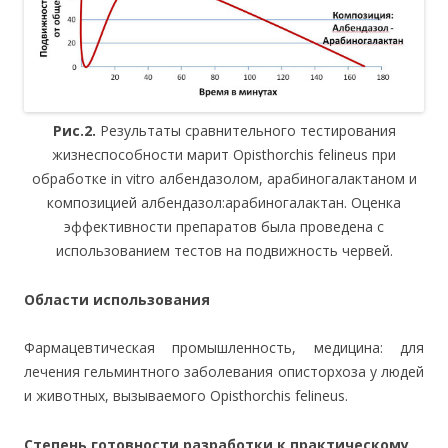
Рис.2.
Результаты сравнительного тестирования
жизнеспособности марит Opisthorchis felineus при
обработке in vitro албендазолом, арабиногалактаном и
композицией албендазол:арабиногалактан. Оценка
эффективности препаратов была проведена с
использованием тестов на подвижность червей.
Области использования
Фармацевтическая промышленность, медицина: для
лечения гельминтного заболевания описторхоза у людей
и животных, вызываемого Opisthorchis felineus.
Степень готовности разработки к практическому