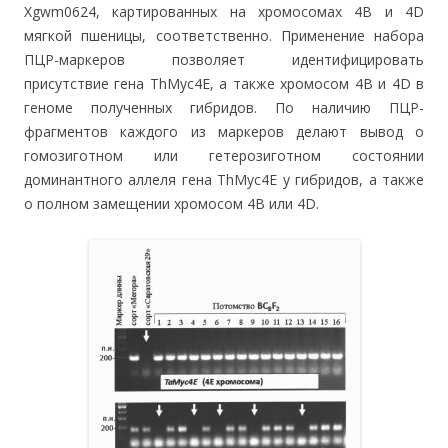
Xgwm0624, картированных на хромосомах 4В и 4D
мягкой пшеницы, соответственно. Применение набора
ПЦР-маркеров позволяет идентифицировать
присутствие гена ThMyc4E, а также хромосом 4В и 4D в
геноме полученных гибридов. По наличию ПЦР-
фрагментов каждого из маркеров делают вывод о
гомозиготном или гетерозиготном состоянии
доминантного аллеля гена ThMyc4E у гибридов, а также
о полном замещении хромосом 4В или 4D.