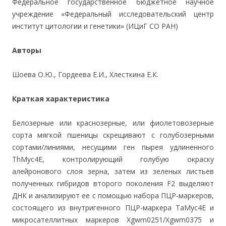
Федеральное государственное бюджетное научное
учреждение «Федеральный исследовательский центр
институт цитологии и генетики» (ИЦиГ СО РАН)
Авторы
Шоева О.Ю., Гордеева Е.И., Хлесткина Е.К.
Краткая характеристика
Белозерные или краснозерные, или фиолетовозерные
сорта мягкой пшеницы скрещивают с голубозерными
сортами/линиями, несущими ген пырея удлиненного
ThMyc4E, контролирующий голубую окраску
алейронового слоя зерна, затем из зеленых листьев
полученных гибридов второго поколения F2 выделяют
ДНК и анализируют ее с помощью набора ПЦР-маркеров,
состоящего из внутригенного ПЦР-маркера ТаМус4Е и
микросателлитных маркеров Xgwm0251/Xgwm0375 и