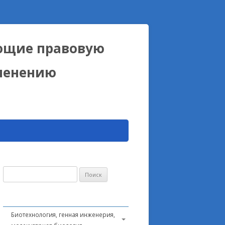
ющие правовую
именению
Найти:
Биотехнология, генная инженерия,