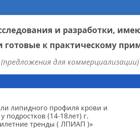
следования и разработки, име
и готовые к практическому пр
(предложения для коммерциализации)
Skip
to
content
ЫЕ
 ИЦИГ СО РАН
ели липидного профиля крови и
у подростков (14-18лет) г.
илетние тренды ( ЛПИАП )»
НАЯ МОДЕЛЬ
ИЦ