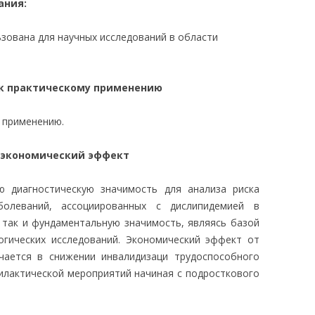
ания:
ьзована для научных исследований в области
 к практическому применению
у применению.
 экономический эффект
ю диагностическую значимость для анализа риска
аболеваний, ассоциированных с дислипидемией в
, так и фундаментальную значимость, являясь базой
огических исследований. Экономический эффект от
чается в снижении инвалидизаци трудоспособного
илактической мероприятий начиная с подросткового