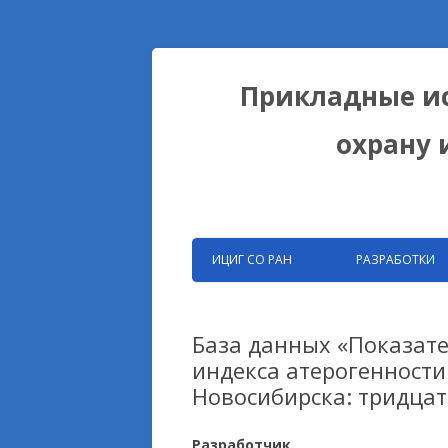
Прикладные ис
охрану 
ИЦИГ СО РАН
РАЗРАБОТКИ
ЗАПАТЕНТОВАНН
РАЗРАБОТКИ ФИЦ
База данных «Показат
индекса атерогенности 
БИОКОЛЛЕКЦИИ
Новосибирска: тридцат
ДОМЕСТИКАЦИОН
НА ПРИМЕРЕ ЛИС
Разработчик