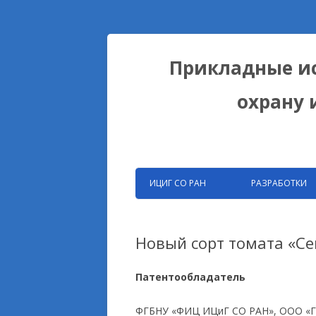
Прикладные ис
охрану 
ИЦИГ СО РАН
РАЗРАБОТКИ
ЗАПАТЕНТОВАНН
РАЗРАБОТКИ ФИЦ
Новый сорт томата «С
БИОКОЛЛЕКЦИИ
Патентообладатель
ДОМЕСТИКАЦИОН
НА ПРИМЕРЕ ЛИС
ФГБНУ «ФИЦ ИЦиГ СО РАН», ООО «Ге