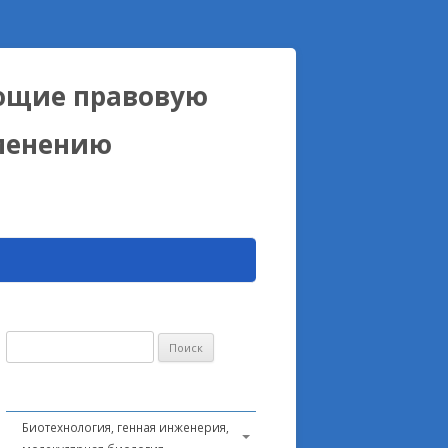
ющие правовую
именению
Найти:
Биотехнология, генная инженерия,