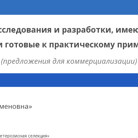
следования и разработки, име
и готовые к практическому пр
(предложения для коммерциализации)
Skip
to
content
ЫЕ
 ИЦИГ СО РАН
еменовна»
НАЯ МОДЕЛЬ
ИЦ
терозисная селекция»