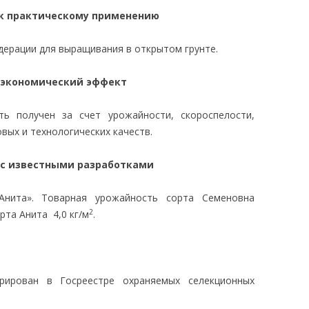
 к практическому применению
дерации для выращивания в открытом грунте.
 экономический эффект
ь получен за счет урожайности, скороспелости,
вых и технологических качеств.
 с известными разработками
Анита». Товарная урожайность сорта Семеновна
2
рта Анита 4,0 кг/м
.
трирован в Госреестре охраняемых селекционных