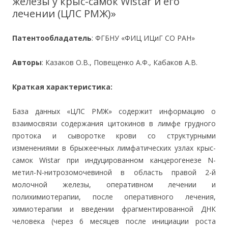
железы у крыс-самок Wistar и его
лечении (ЦЛС РМЖ)»
Патентообладатель
: ФГБНУ «ФИЦ ИЦиГ СО РАН»
Авторы
: Казаков О.В., Повещенко А.Ф., Кабаков А.В.
Краткая характеристика:
База данных «ЦЛС РМЖ» содержит информацию о
взаимосвязи содержания цитокинов в лимфе грудного
протока и сыворотке крови со структурными
изменениями в брыжеечных лимфатических узлах крыс-
самок Wistar при индуцированном канцерогенезе N-
метил-N-нитрозомочевиной в область правой 2-й
молочной железы, оперативном лечении и
полихимиотерапии, после оперативного лечения,
химиотерапии и введении фрагментированной ДНК
человека (через 6 месяцев после инициации роста