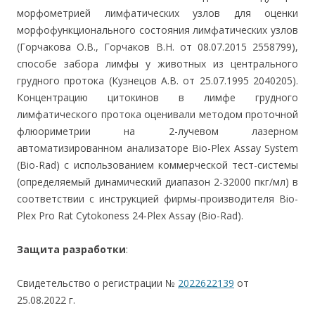
морфометрией лимфатических узлов для оценки
морфофункционального состояния лимфатических узлов
(Горчакова О.В., Горчаков В.Н. от 08.07.2015 2558799),
способе забора лимфы у животных из центрального
грудного протока (Кузнецов А.В. от 25.07.1995 2040205).
Концентрацию цитокинов в лимфе грудного
лимфатического протока оценивали методом проточной
флюориметрии на 2-лучевом лазерном
автоматизированном анализаторе Bio-Plex Assay System
(Bio-Rad) c использованием коммерческой тест-системы
(определяемый динамический диапазон 2-32000 пкг/мл) в
соответствии с инструкцией фирмы-производителя Bio-
Plex Pro Rat Cytokoness 24-Plex Assay (Bio-Rad).
Защита разработки
:
Свидетельство о регистрации №
2022622139
от
25.08.2022 г.