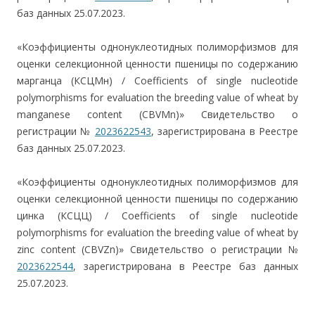
баз данных 25.07.2023.
«Коэффициенты однонуклеотидных полиморфизмов для
оценки селекционной ценности пшеницы по содержанию
марганца (КСЦМн) / Сoefficients of single nucleotide
polymorphisms for evaluation the breeding value of wheat by
manganese content (СBVMn)» Свидетельство о
регистрации №
2023622543
, зарегистрирована в Реестре
баз данных 25.07.2023.
«Коэффициенты однонуклеотидных полиморфизмов для
оценки селекционной ценности пшеницы по содержанию
цинка (КСЦЦ) / Сoefficients of single nucleotide
polymorphisms for evaluation the breeding value of wheat by
zinc content (СBVZn)» Свидетельство о регистрации №
2023622544
, зарегистрирована в Реестре баз данных
25.07.2023.