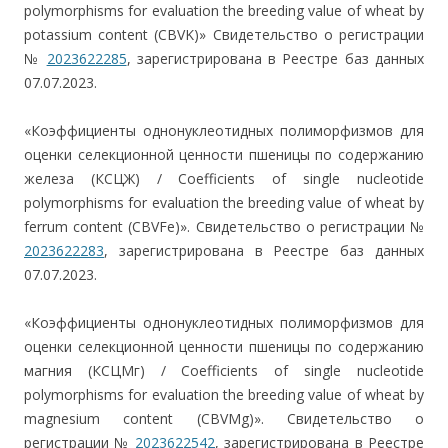
polymorphisms for evaluation the breeding value of wheat by
potassium content (СBVK)» Свидетельство о регистрации
№
2023622285
, зарегистрирована в Реестре баз данных
07.07.2023.
«Коэффициенты однонуклеотидных полиморфизмов для
оценки селекционной ценности пшеницы по содержанию
железа (КСЦЖ) / Сoefficients of single nucleotide
polymorphisms for evaluation the breeding value of wheat by
ferrum content (СBVFe)». Свидетельство о регистрации №
2023622283
, зарегистрирована в Реестре баз данных
07.07.2023.
«Коэффициенты однонуклеотидных полиморфизмов для
оценки селекционной ценности пшеницы по содержанию
магния (КСЦМг) / Сoefficients of single nucleotide
polymorphisms for evaluation the breeding value of wheat by
magnesium content (СBVMg)». Свидетельство о
регистрации №
2023622542
, зарегистрирована в Реестре