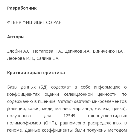
Разработчик
ФГБНУ ФИЦ ИЦиГ СО РАН
Авторы
Злобин А.С., Потапова Н.А., Цепилов Я.А., Виниченко Н.А.,
Леонова И.Н., Салина Е.А.
Краткая характеристика
Базы данных (БД) содержат в себе информацию о
коэффициентах оценки селекционной ценности по
содержанию в пшенице
Triticum aestivum
микроэлементов
(
кальция, калия, меди, магния, марганца, железа, цинка),
полученных для 12549 однонуклеотидных
полиморфизмов (ОНП), равномерно распределённых в
геноме. Данные коэффициенты были получены методом