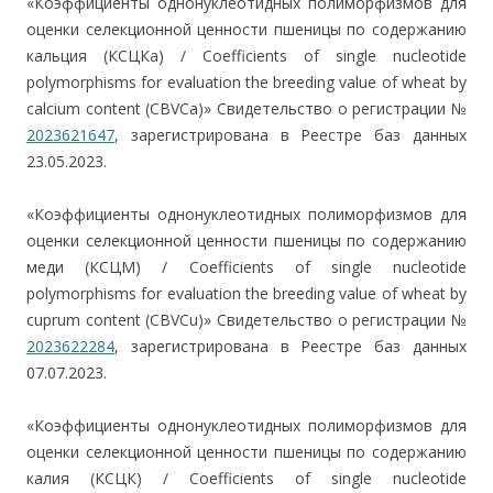
«Коэффициенты однонуклеотидных полиморфизмов для
оценки селекционной ценности пшеницы по содержанию
кальция (КСЦКа) / Сoefficients of single nucleotide
polymorphisms for evaluation the breeding value of wheat by
calcium content (СBVCa)» Свидетельство о регистрации №
2023621647
, зарегистрирована в Реестре баз данных
23.05.2023.
«Коэффициенты однонуклеотидных полиморфизмов для
оценки селекционной ценности пшеницы по содержанию
меди (КСЦМ) / Сoefficients of single nucleotide
polymorphisms for evaluation the breeding value of wheat by
cuprum content (СBVCu)» Свидетельство о регистрации №
2023622284
, зарегистрирована в Реестре баз данных
07.07.2023.
«Коэффициенты однонуклеотидных полиморфизмов для
оценки селекционной ценности пшеницы по содержанию
калия (КСЦК) / Сoefficients of single nucleotide