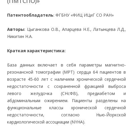
(ПМТСПО)»
Патентообладатель
: ФГБНУ «ФИЦ ИЦиГ СО РАН»
Авторы
: Цыганкова О.В., Апарцева Н.Е., Латынцева Л.Д.,
Никитин Н.А.
Краткая характеристика:
База данных включает в себя параметры магнитно-
резонансной томографии (МРТ) сердца 64 пациентов в
возрасте 45-60 лет с наличием хронической сердечной
недостаточности с сохраненной фракцией выброса
левого желудочка (СНсФВ), предиабетом и
абдоминальным ожирением. Пациенты разделены на
функциональные классы хронической сердечной
недостаточности, согласно Нью-Йоркской
кардиологической ассоциации (NYHA).