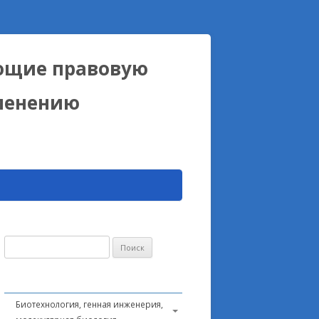
ющие правовую
именению
Найти:
Биотехнология, генная инженерия,