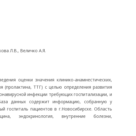
ЛЕДОВАНИЯ
ова Л.В., Величко А.Я.
едения оценки значения клинико-анамнестических,
я (пролактина, ТТГ) с целью определения развития
онавирусной инфекции требующих госпитализации, и
 База данных содержит информацию, собранную у
ый госпиталь пациентов в г.Новосибирске. Область
цина, эндокринология, внутренние болезни,