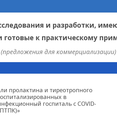
следования и разработки, име
и готовые к практическому пр
(предложения для коммерциализации)
Skip
to
content
ЫЕ
 ИЦИГ СО РАН
ели пролактина и тиреотропного
госпитализированных в
нфекционный госпиталь с COVID-
НАЯ МОДЕЛЬ
ППТПК)»
ИЦ