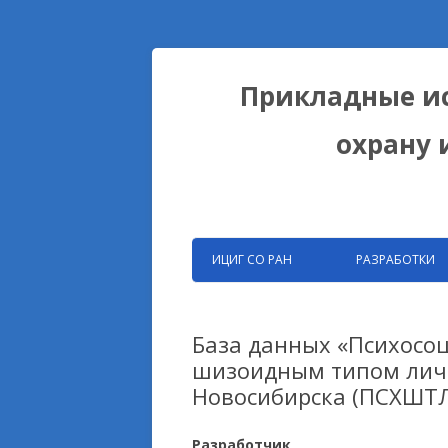
Прикладные ис
охрану 
ИЦИГ СО РАН
РАЗРАБОТКИ
ЗАПАТЕНТОВАНН
РАЗРАБОТКИ ФИЦ
База данных «Психосоц
шизоидным типом лично
БИОКОЛЛЕКЦИИ
Новосибирска (ПСХШТЛ
ДОМЕСТИКАЦИОН
НА ПРИМЕРЕ ЛИС
Разработчик