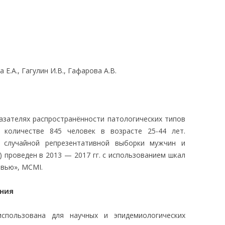
ЛЕДОВАНИЯ
 Е.А., Гагулин И.В., Гафарова А.В.
азателях распространённости патологических типов
 количестве 845 человек в возрасте 25-44 лет.
а случайной репрезентативной выборки мужчин и
) проведен в 2013 — 2017 гг. c использованием шкал
овью», MCMI.
ания
спользована для научных и эпидемиологических