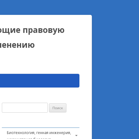
ющие правовую
именению
Найти:
Биотехнология, генная инженерия,