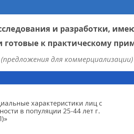
следования и разработки, име
и готовые к практическому пр
(предложения для коммерциализации)
Skip
to
content
ЫЕ
 ИЦИГ СО РАН
иальные характеристики лиц с
сти в популяции 25-44 лет г.
)»
НАЯ МОДЕЛЬ
ИЦ