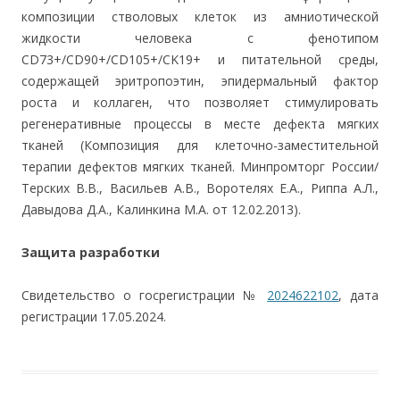
композиции стволовых клеток из амниотической
жидкости человека с фенотипом
CD73+/CD90+/CD105+/CK19+ и питательной среды,
содержащей эритропоэтин, эпидермальный фактор
роста и коллаген, что позволяет стимулировать
регенеративные процессы в месте дефекта мягких
тканей (Композиция для клеточно-заместительной
терапии дефектов мягких тканей. Минпромторг России/
Терских В.В., Васильев А.В., Воротелях Е.А., Риппа А.Л.,
Давыдова Д.А., Калинкина М.А. от 12.02.2013).
Защита разработки
Свидетельство о госрегистрации №
2024622102
, дата
регистрации 17.05.2024.