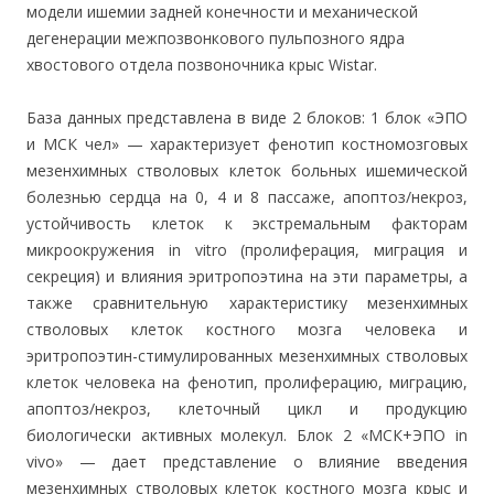
модели ишемии задней конечности и механической
дегенерации межпозвонкового пульпозного ядра
хвостового отдела позвоночника крыс Wistar.
База данных представлена в виде 2 блоков: 1 блок «ЭПО
и МСК чел» — характеризует фенотип костномозговых
мезенхимных стволовых клеток больных ишемической
болезнью сердца на 0, 4 и 8 пассаже, апоптоз/некроз,
устойчивость клеток к экстремальным факторам
микроокружения in vitro (пролиферация, миграция и
секреция) и влияния эритропоэтина на эти параметры, а
также сравнительную характеристику мезенхимных
стволовых клеток костного мозга человека и
эритропоэтин-стимулированных мезенхимных стволовых
клеток человека на фенотип, пролиферацию, миграцию,
апоптоз/некроз, клеточный цикл и продукцию
биологически активных молекул. Блок 2 «МСК+ЭПО in
vivo» — дает представление о влияние введения
мезенхимных стволовых клеток костного мозга крыс и