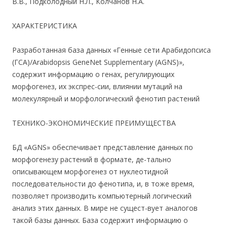
В.В., Подколодный Н.Л., Колчанов Н.А.
ХАРАКТЕРИСТИКА
Разработанная база данных «Генные сети Арабидопсиса
(ГСА)/Arabidopsis GeneNet Supplementary (AGNS)»,
содержит информацию о генах, регулирующих
морфогенез, их экспрес-сии, влиянии мутаций на
молекулярный и морфологический фенотип растений
ТЕХНИКО-ЭКОНОМИЧЕСКИЕ ПРЕИМУЩЕСТВА
БД «AGNS» обеспечивает представление данных по
морфогенезу растений в формате, де-тально
описывающем морфогенез от нуклеотидной
последовательности до фенотипа, и, в тоже время,
позволяет производить компьютерный логический
анализ этих данных. В мире не сущест-вует аналогов
такой базы данных. База содержит информацию о