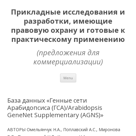
Прикладные исследования и
разработки, имеющие
правовую охрану и готовые к
практическому применению
(предложения для
коммерциализации)
Skip
Menu
to
content
База данных «Генные сети
Арабидопсиса (ГСА)/Arabidopsis
GeneNet Supplementary (AGNS)»
АВТОРЫ Омельянчук Н.А., Поплавский А.С., Миронова