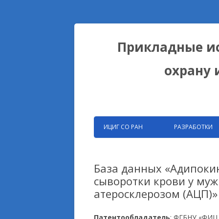
Прикладные ис
охрану 
ИЦИГ СО РАН
РАЗРАБОТКИ
ЗАПАТЕНТОВАНН
РАЗРАБОТКИ ФИЦ
База данных «Адипоки
сыворотки крови у му
БИОКОЛЛЕКЦИИ
атеросклерозом (АЦП)»
ДОМЕСТИКАЦИОН
НА ПРИМЕРЕ ЛИС
Патентообладатель
: ФГБНУ «ФИЦ