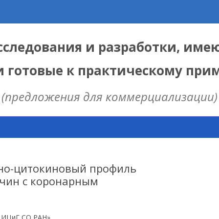
следования и разработки, име
и готовые к практическому пр
(предложения для коммерциализации)
Skip
to
content
ЫЕ
 ИЦИГ СО РАН
но-цитокиновый профиль
жчин с коронарным
НАЯ МОДЕЛЬ
ИЦ
 ИЦиГ СО РАН»