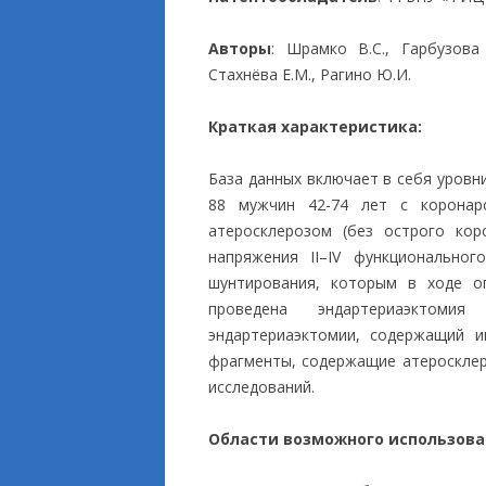
ПРИКЛАДНЫЕ ИСС
Авторы
: Шрамко В.С., Гарбузова 
Стахнёва Е.М., Рагино Ю.И.
Краткая характеристика:
База данных включает в себя уровн
88 мужчин 42-74 лет с коронар
атеросклерозом (без острого кор
напряжения II–IV функциональног
шунтирования, которым в ходе о
проведена эндартериаэктомия
эндартериаэктомии, содержащий и
фрагменты, содержащие атеросклер
исследований.
Области возможного использова