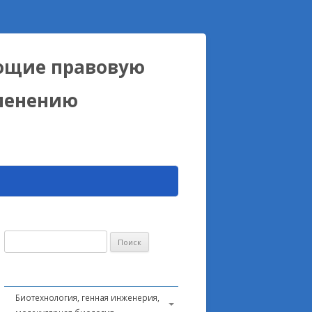
ющие правовую
именению
Найти:
Биотехнология, генная инженерия,