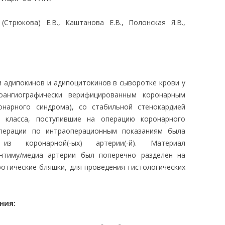
ЛЕДОВАНИЯ
(Стрюкова) Е.В., Каштанова Е.В., Полонская Я.В.,
и адипокинов и адипоцитокинов в сыворотке крови у
оангиографически верифицированным коронарным
онарного синдрома), со стабильной стенокардией
о класса, поступившие на операцию коронарного
перации по интраоперационным показаниям была
 из коронарной(-ых) артерии(-й). Материал
нтиму/медиа артерии был поперечно разделен на
отические бляшки, для проведения гистологических
ния: