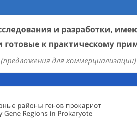
следования и разработки, име
и готовые к практическому пр
(предложения для коммерциализации)
Skip
to
content
ЫЕ
 ИЦИГ СО РАН
орные районы генов прокариот
y Gene Regions in Prokaryote
НАЯ МОДЕЛЬ
ИЦ