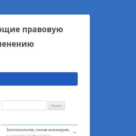
ющие правовую
именению
Найти:
Биотехнология, генная инженерия,