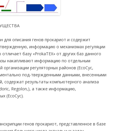
МУЩЕСТВА
н для описания генов прокариот и содержит
дтвержденную, информацию о механизмах регуляции
о отличает базу «ProkaTEX» от других баз данного
 базы накапливают информацию по отдельным
й организации регуляторных районов (EcoCyc,
ериментально под-твержденными данными, внесенными
ей, содержат результаты компьютерного анализа
oric, Regolon,), а также информацию,
ых (EcoCyc).
анскрипции генов прокариот, представленное в базе
решения большого числа актуальных задач