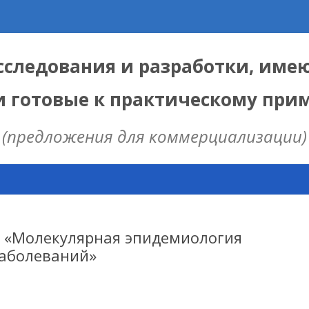
следования и разработки, име
и готовые к практическому пр
(предложения для коммерциализации)
Skip
to
content
ЫЕ
 ИЦИГ СО РАН
 «Молекулярная эпидемиология
аболеваний»
НАЯ МОДЕЛЬ
ИЦ