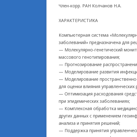
Член-корр. РАН Колчанов Н.А.
ПРИКЛАДНЫЕ ИСС
ХАРАКТЕРИСТИКА
Компьютерная система «Молекулярн
заболеваний» предназначена для ре
— Молекулярно-генетический монит
массового генотипирования;
— Прогнозирование распространени
— Моделирование развития инфекцио
— Моделирование пространственно-
для оценки влияния управленческих 
— Оптимизация расходования средст
при эпидемических заболеваниях;
— Комплексная обработка медицинск
других данных с применением геоин
анализа и принятия решений;
— Поддержка принятия управленчес