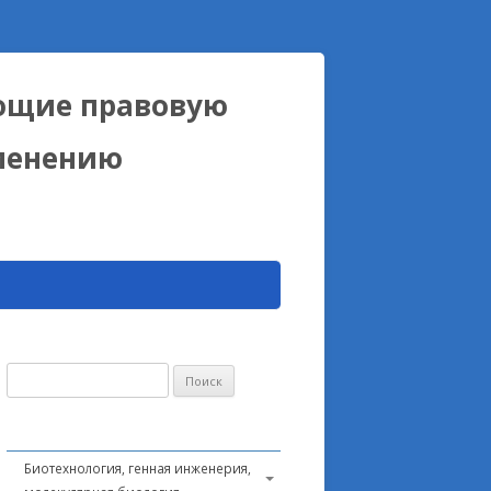
ющие правовую
именению
Найти:
Биотехнология, генная инженерия,