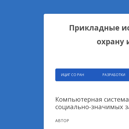
Прикладные ис
охрану 
ИЦИГ СО РАН
РАЗРАБОТКИ
ЗАПАТЕНТОВАНН
РАЗРАБОТКИ ФИЦ
Компьютерная система
социально-значимых з
БИОКОЛЛЕКЦИИ
ДОМЕСТИКАЦИОН
АВТОР
НА ПРИМЕРЕ ЛИС