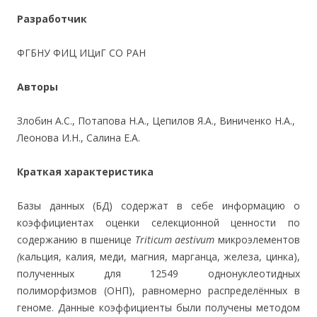
Разработчик
ФГБНУ ФИЦ ИЦиГ СО РАН
Авторы
Злобин А.С., Потапова Н.А., Цепилов Я.А., Виниченко Н.А.,
Леонова И.Н., Салина Е.А.
Краткая характеристика
Базы данных (БД) содержат в себе информацию о
коэффициентах оценки селекционной ценности по
содержанию в пшенице
Triticum aestivum
микроэлементов
(
кальция, калия, меди, магния, марганца, железа, цинка),
полученных для 12549 однонуклеотидных
полиморфизмов (ОНП), равномерно распределённых в
геноме. Данные коэффициенты были получены методом