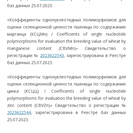
баз данных 25.07.2023.
«Коэффициенты однонуклеотидных полиморфизмов для
оценки селекционной ценности пшеницы по содержанию
марганца (КСЦМн) / Сoefficients of single nucleotide
polymorphisms for evaluation the breeding value of wheat by
manganese content (СBVMn)» Свидетельство о
регистрации №
2023622543
, зарегистрирована в Реестре
баз данных 25.07.2023.
«Коэффициенты однонуклеотидных полиморфизмов для
оценки селекционной ценности пшеницы по содержанию
цинка (КСЦЦ) / Сoefficients of single nucleotide
polymorphisms for evaluation the breeding value of wheat by
zinc content (СBVZn)» Свидетельство о регистрации №
2023622544
, зарегистрирована в Реестре баз данных
25.07.2023.