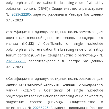
polymorphisms for evaluation the breeding value of wheat by
potassium content (СBVK)» Свидетельство о регистрации
№
2023622285
, зарегистрирована в Реестре баз данных
07.07.2023.
«Коэффициенты однонуклеотидных полиморфизмов для
оценки селекционной ценности пшеницы по содержанию
железа (КСЦЖ) / Сoefficients of single nucleotide
polymorphisms for evaluation the breeding value of wheat by
ferrum content (СBVFe)». Свидетельство о регистрации №
2023622283
, зарегистрирована в Реестре баз данных
07.07.2023.
«Коэффициенты однонуклеотидных полиморфизмов для
оценки селекционной ценности пшеницы по содержанию
магния (КСЦМг) / Сoefficients of single nucleotide
polymorphisms for evaluation the breeding value of wheat by
magnesium content (СBVMg)». Свидетельство о
регистрации №
2023622542
, зарегистрирована в Реестре