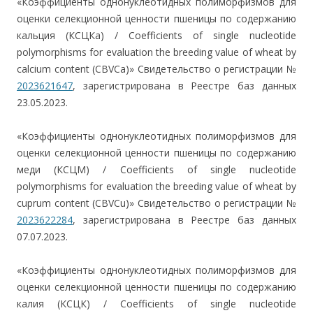
«Коэффициенты однонуклеотидных полиморфизмов для
оценки селекционной ценности пшеницы по содержанию
кальция (КСЦКа) / Сoefficients of single nucleotide
polymorphisms for evaluation the breeding value of wheat by
calcium content (СBVCa)» Свидетельство о регистрации №
2023621647
, зарегистрирована в Реестре баз данных
23.05.2023.
«Коэффициенты однонуклеотидных полиморфизмов для
оценки селекционной ценности пшеницы по содержанию
меди (КСЦМ) / Сoefficients of single nucleotide
polymorphisms for evaluation the breeding value of wheat by
cuprum content (СBVCu)» Свидетельство о регистрации №
2023622284
, зарегистрирована в Реестре баз данных
07.07.2023.
«Коэффициенты однонуклеотидных полиморфизмов для
оценки селекционной ценности пшеницы по содержанию
калия (КСЦК) / Сoefficients of single nucleotide