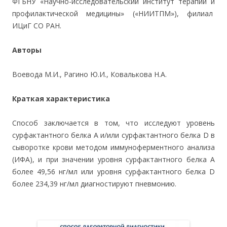
ФГБНУ «Научно-исследовательский институт терапии и
профилактической медицины» («НИИТПМ»), филиал
ИЦиГ СО РАН.
Авторы
Воевода М.И., Рагино Ю.И., Ковалькова Н.А.
Краткая характеристика
Способ заключается в том, что исследуют уровень
сурфактантного белка А и/или сурфактантного белка D в
сыворотке крови методом иммуноферментного анализа
(ИФА), и при значении уровня сурфактантного белка А
более 49,56 нг/мл или уровня сурфактантного белка D
более 234,39 нг/мл диагностируют пневмонию.