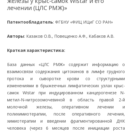
железы у крыс-самок Wistar и его
лечении (ЦЛС РМЖ)»
Патентообладатель
: ФГБНУ «ФИЦ ИЦиГ СО РАН»
Авторы
: Казаков О.В., Повещенко А.Ф., Кабаков А.В.
Краткая характеристика:
База данных «ЦЛС РМЖ» содержит информацию о
взаимосвязи содержания цитокинов в лимфе грудного
протока и сыворотке крови со структурными
изменениями в брыжеечных лимфатических узлах крыс-
самок Wistar при индуцированном канцерогенезе N-
метил-N-нитрозомочевиной в область правой 2-й
молочной железы, оперативном лечении и
полихимиотерапии, после оперативного лечения,
химиотерапии и введении фрагментированной ДНК
человека (через 6 месяцев после инициации роста