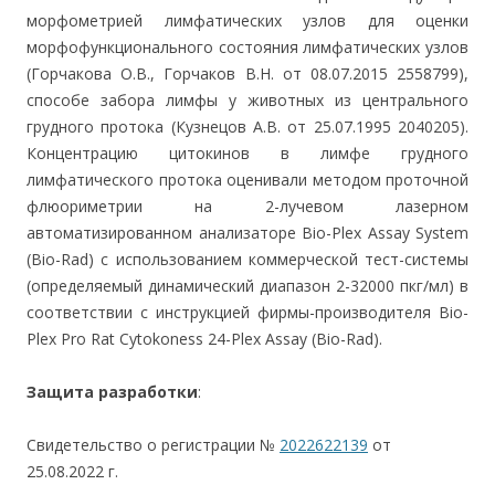
морфометрией лимфатических узлов для оценки
морфофункционального состояния лимфатических узлов
(Горчакова О.В., Горчаков В.Н. от 08.07.2015 2558799),
способе забора лимфы у животных из центрального
грудного протока (Кузнецов А.В. от 25.07.1995 2040205).
Концентрацию цитокинов в лимфе грудного
лимфатического протока оценивали методом проточной
флюориметрии на 2-лучевом лазерном
автоматизированном анализаторе Bio-Plex Assay System
(Bio-Rad) c использованием коммерческой тест-системы
(определяемый динамический диапазон 2-32000 пкг/мл) в
соответствии с инструкцией фирмы-производителя Bio-
Plex Pro Rat Cytokoness 24-Plex Assay (Bio-Rad).
Защита разработки
:
Свидетельство о регистрации №
2022622139
от
25.08.2022 г.