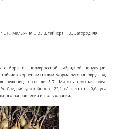
ЛЕДОВАНИЯ
г Е.Г., Малыхина О.В., Штайнерт Т.В., Загородняя
 отбора из поликроссной гибридной популяции.
стойчив к корневым гнилям. Форма луковиц округлая,
ло луковиц в гнезде 5-7. Мякоть плотная, вкус
%. Средняя урожайность 22,1 ц/га, что на 0,6 ц/га
льного направления использования.