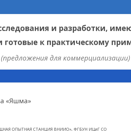
следования и разработки, име
и готовые к практическому пр
(предложения для коммерциализации)
Skip
to
content
ЫЕ
 ИЦИГ СО РАН
та «Яшма»
НАЯ МОДЕЛЬ
ИЦ
ЩНАЯ ОПЫТНАЯ СТАНЦИЯ ВНИИО», ФГБУН ИЦиГ СО