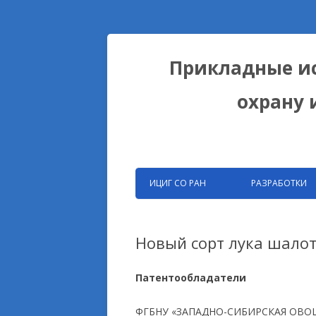
Прикладные ис
охрану 
ИЦИГ СО РАН
РАЗРАБОТКИ
ЗАПАТЕНТОВАНН
РАЗРАБОТКИ ФИЦ
Новый сорт лука шало
БИОКОЛЛЕКЦИИ
Патентообладатели
ДОМЕСТИКАЦИОН
НА ПРИМЕРЕ ЛИС
ФГБНУ «ЗАПАДНО-СИБИРСКАЯ ОВО