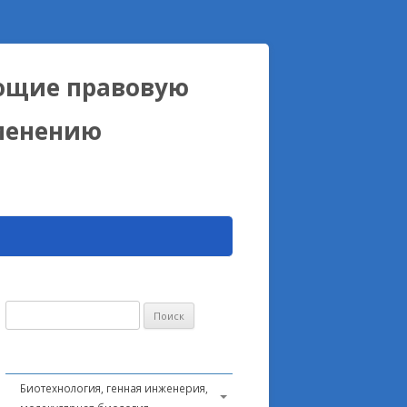
ющие правовую
именению
Найти:
Биотехнология, генная инженерия,