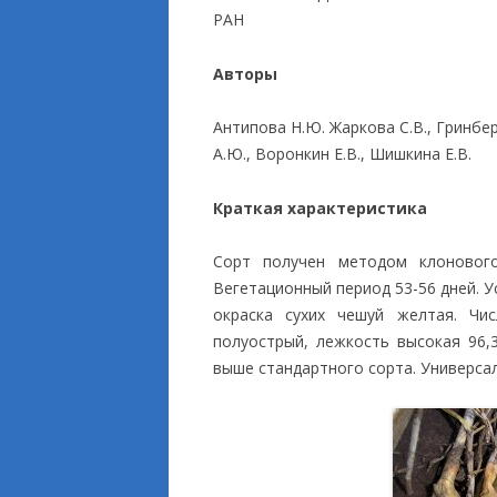
РАН
ПРИКЛАДНЫЕ ИСС
Авторы
Антипова Н.Ю. Жаркова С.В., Гринбер
А.Ю., Воронкин Е.В., Шишкина Е.В.
Краткая характеристика
Сорт получен методом клонового
Вегетационный период 53-56 дней. У
окраска сухих чешуй желтая. Чис
полуострый, лежкость высокая 96,3
выше стандартного сорта. Универса