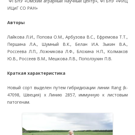
ФГБНУ «Омский аграрный научный центр», ФГБНУ «ФИЦ
ИЦиГ СО РАН»
Авторы
Лайкова Л.И., Попова О.М., Арбузова В.С., Ефремова Т.Т.,
Першина Л.А., Шумный В.К., Белан И.А. Зыкин В.А.,
Россеева Л.П., Ложникова Л.Ф., Блохина Н.П., Колмаков
Ю.В., Россеев В.М., Мешкова Л.В., Поползухин П.В.
Краткая характеристика
Новый сорт выделен путем гибридизации линии Rang (k-
47098, Швеция) х Линию 2857, иммунную к листовым
патогенам.